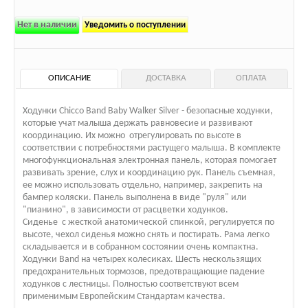
Нет в наличии
Уведомить о поступлении
ОПИСАНИЕ
ДОСТАВКА
ОПЛАТА
Ходунки Chicco Band Baby Walker Silver - безопасные ходунки,
которые учат малыша держать равновесие и развивают
координацию. Их можно отрегулировать по высоте в
соответствии с потребностями растущего малыша. В комплекте
многофункциональная электронная панель, которая помогает
развивать зрение, слух и координацию рук. Панель съемная,
ее можно использовать отдельно, например, закрепить на
бампер коляски. Панель выполнена в виде "руля" или
"пианино", в зависимости от расцветки ходунков.
Сиденье с жесткой анатомической спинкой, регулируется по
высоте, чехол сиденья можно снять и постирать. Рама легко
складывается и в собранном состоянии очень компактна.
Ходунки Band на четырех колесиках. Шесть нескользящих
предохранительных тормозов, предотвращающие падение
ходунков с лестницы. Полностью соответствуют всем
применимым Европейским Стандартам качества.