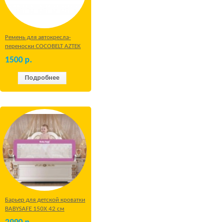
Ремень для автокресла-
переноски COCOBELT AZTEK
1500
р.
Подробнее
Барьер для детской кроватки
BABYSAFE 150Х 42 см
Бежевый