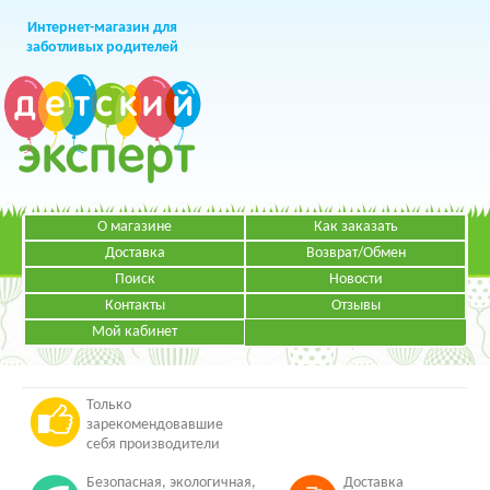
Интернет-магазин для
заботливых родителей
О магазине
Как заказать
+7 (499)
391-49-83
Телефон в Москве
Доставка
Возврат/Обмен
Поиск
Новости
Контакты
Отзывы
Мой кабинет
Режим работы:
ЗАКАЗАТЬ ЗВОНОК
Пн-Пт: с 09.00 до 19.00
НАПИСАТЬ ПИСЬМО
Только
зарекомендовавшие
себя производители
Безопасная, экологичная,
Доставка