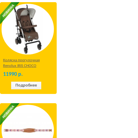
Коляска прогулочная
Renolux IRIS CHOCO
11990
р.
Подробнее