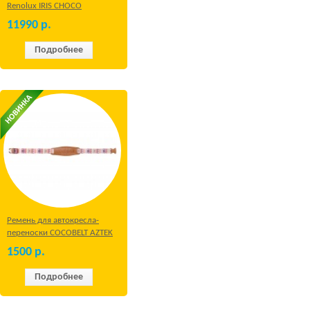
Renolux IRIS CHOCO
11990
р.
Подробнее
Ремень для автокресла-
переноски COCOBELT AZTEK
1500
р.
Подробнее