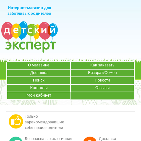
Интернет-магазин для
заботливых родителей
О магазине
Как заказать
+7 (499)
391-49-83
Телефон в Москве
Доставка
Возврат/Обмен
Поиск
Новости
Контакты
Отзывы
Мой кабинет
Режим работы:
ЗАКАЗАТЬ ЗВОНОК
Пн-Пт: с 09.00 до 19.00
НАПИСАТЬ ПИСЬМО
Только
зарекомендовавшие
себя производители
Безопасная, экологичная,
Доставка