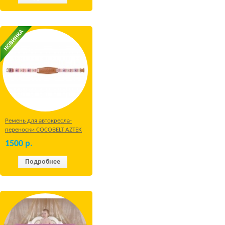
Ремень для автокресла-
переноски COCOBELT AZTEK
1500
р.
Подробнее