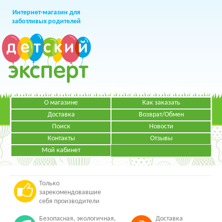
Интернет-магазин для
заботливых родителей
О магазине
Как заказать
+7 (499)
391-49-83
Телефон в Москве
Доставка
Возврат/Обмен
Поиск
Новости
Контакты
Отзывы
Мой кабинет
Режим работы:
ЗАКАЗАТЬ ЗВОНОК
Пн-Пт: с 09.00 до 19.00
НАПИСАТЬ ПИСЬМО
Только
зарекомендовавшие
себя производители
Безопасная, экологичная,
Доставка