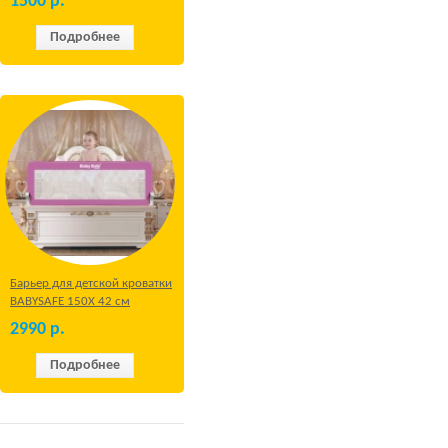
1500
р.
Подробнее
Барьер для детской кроватки
BABYSAFE 150Х 42 см
Бежевый
2990
р.
Подробнее