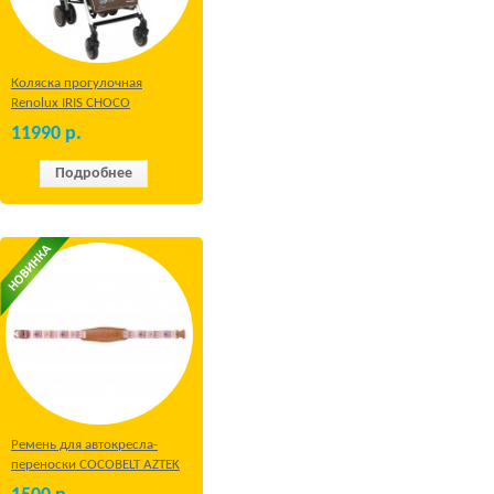
Коляска прогулочная
Renolux IRIS CHOCO
11990
р.
Подробнее
Ремень для автокресла-
переноски COCOBELT AZTEK