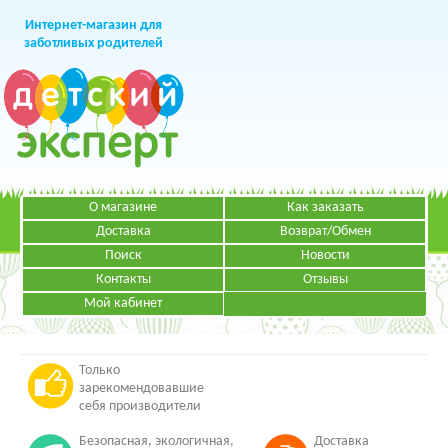
Интернет-магазин для
заботливых родителей
О магазине
Как заказать
+7 (499)
391-49-83
Телефон в Москве
Доставка
Возврат/Обмен
Поиск
Новости
Контакты
Отзывы
Мой кабинет
Режим работы:
ЗАКАЗАТЬ ЗВОНОК
Пн-Пт: с 09.00 до 19.00
НАПИСАТЬ ПИСЬМО
Только
зарекомендовавшие
себя производители
Безопасная, экологичная,
Доставка