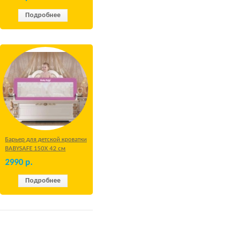
Подробнее
Барьер для детской кроватки
BABYSAFE 150Х 42 см
Бежевый
2990
р.
Подробнее