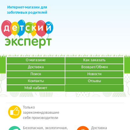
Интернет-магазин для
заботливых родителей
О магазине
Как заказать
+7 (499)
391-49-83
Телефон в Москве
Доставка
Возврат/Обмен
Поиск
Новости
Контакты
Отзывы
Мой кабинет
Режим работы:
ЗАКАЗАТЬ ЗВОНОК
Пн-Пт: с 09.00 до 19.00
НАПИСАТЬ ПИСЬМО
Только
зарекомендовавшие
себя производители
Безопасная, экологичная,
Доставка