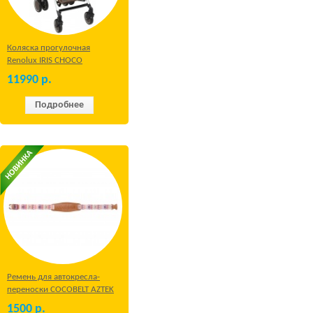
Коляска прогулочная
Renolux IRIS CHOCO
11990
р.
Подробнее
Ремень для автокресла-
переноски COCOBELT AZTEK
1500
р.