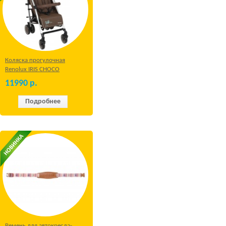
Коляска прогулочная
Renolux IRIS CHOCO
11990
р.
Подробнее
Ремень для автокресла-