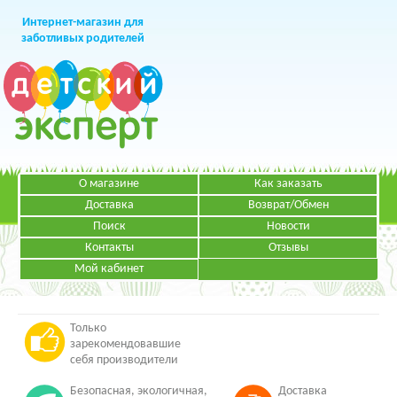
Интернет-магазин для
заботливых родителей
О магазине
Как заказать
+7 (499)
391-49-83
Телефон в Москве
Доставка
Возврат/Обмен
Поиск
Новости
Контакты
Отзывы
Мой кабинет
Режим работы:
ЗАКАЗАТЬ ЗВОНОК
Пн-Пт: с 09.00 до 19.00
НАПИСАТЬ ПИСЬМО
Только
зарекомендовавшие
себя производители
Безопасная, экологичная,
Доставка