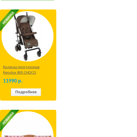
Коляска прогулочная
Renolux IRIS CHOCO
11990
р.
Подробнее