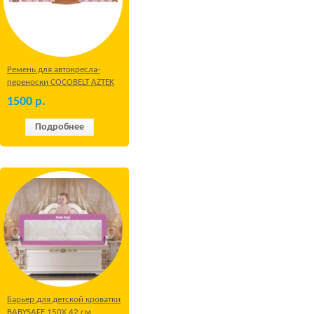
Ремень для автокресла-
переноски COCOBELT AZTEK
1500
р.
Подробнее
Барьер для детской кроватки
BABYSAFE 150Х 42 см