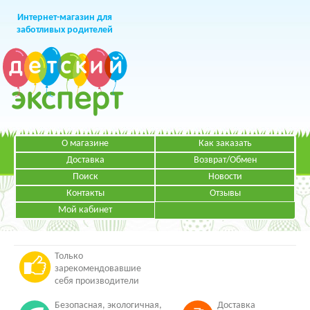
Интернет-магазин для
заботливых родителей
О магазине
Как заказать
+7 (499)
391-49-83
Телефон в Москве
Доставка
Возврат/Обмен
Поиск
Новости
Контакты
Отзывы
Мой кабинет
Режим работы:
ЗАКАЗАТЬ ЗВОНОК
Пн-Пт: с 09.00 до 19.00
НАПИСАТЬ ПИСЬМО
Только
зарекомендовавшие
себя производители
Безопасная, экологичная,
Доставка